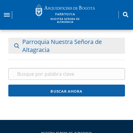
Pasar
al
PARROQUIA
contenido
NUESTRA SEÑORA DE
ALTAGRACIA
principal
Parroquia Nuestra Señora de
Altagracia
NUESTRA SEÑORA DE ALTAGRACIA