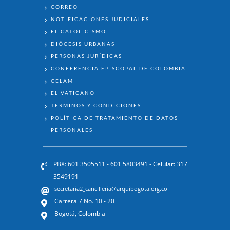
ENLACES
CORREO
NOTIFICACIONES JUDICIALES
EL CATOLICISMO
DIÓCESIS URBANAS
PERSONAS JURÍDICAS
CONFERENCIA EPISCOPAL DE COLOMBIA
CELAM
EL VATICANO
TÉRMINOS Y CONDICIONES
POLÍTICA DE TRATAMIENTO DE DATOS
PERSONALES
PBX: 601 3505511 - 601 5803491 - Celular: 317
3549191
secretaria2_cancilleria@arquibogota.org.co
Carrera 7 No. 10 - 20
Bogotá, Colombia